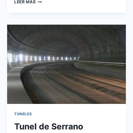
TÚNEL
LEER MÁS
DE
DESVIO
Y
PRETÚNELES
PARA
TUNELADORA
EN
MAJES
SIGUAS
2
TÚNELES
Tunel de Serrano