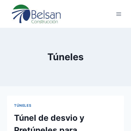
Saltar
al
contenido
Túneles
TÚNELES
Túnel de desvio y
Pretúneles para