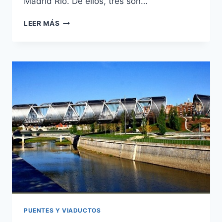
Madrid Río. De ellos, tres son…
PASARELA
LEER MÁS
PRINCIPADO
DE
ANDORRA
PUENTES Y VIADUCTOS