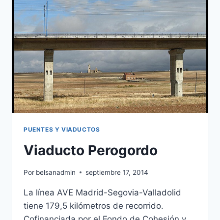
Y
SOBRE
EL
CORDEL
DE
SAX
PUENTES Y VIADUCTOS
Viaducto Perogordo
Por
belsanadmin
septiembre 17, 2014
La línea AVE Madrid-Segovia-Valladolid
tiene 179,5 kilómetros de recorrido.
Cofinanciada por el Fondo de Cohesión y